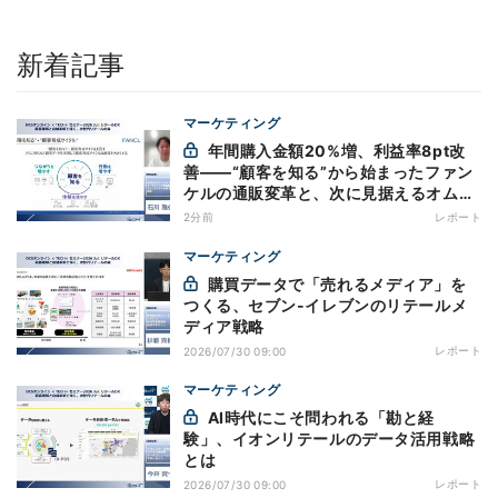
新着記事
マーケティング
年間購入金額20%増、利益率8pt改
善——“顧客を知る”から始まったファン
ケルの通販変革と、次に見据えるオムニ
チャネル
2分前
レポート
マーケティング
購買データで「売れるメディア」を
つくる、セブン-イレブンのリテールメ
ディア戦略
レポート
2026/07/30 09:00
マーケティング
AI時代にこそ問われる「勘と経
験」、イオンリテールのデータ活用戦略
とは
レポート
2026/07/30 09:00