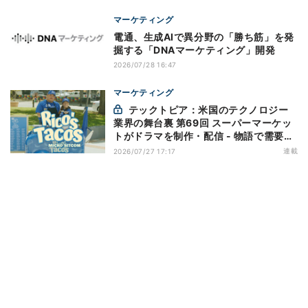
マーケティング
電通、生成AIで異分野の「勝ち筋」を発
掘する「DNAマーケティング」開発
2026/07/28 16:47
マーケティング
テックトピア：米国のテクノロジー
業界の舞台裏 第69回 スーパーマーケッ
トがドラマを制作・配信 - 物語で需要を
演出する小売メディア
連載
2026/07/27 17:17