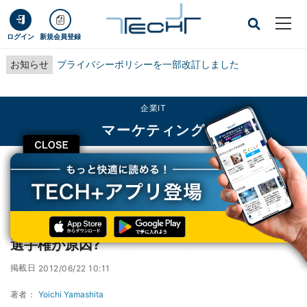
ログイン
新規会員登録
お知らせ
プライバシーポリシーを一部改訂しました
企業IT
マーケティング
CLOSE
TECH+
企業IT
マーケティング
Twitterに大規模サービス障害 - サッカー欧州選手権が原因?
Twitterに大規模サービス障害 - サッカー欧州
選手権が原因?
掲載日
2012/06/22 10:11
著者：
Yoichi Yamashita