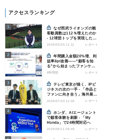
アクセスランキング
なぜ西武ライオンズの観
客動員数は112％増えたのか
- 12球団トップを実現した戦
略の全貌
レポート
2026/03/26 11:11
年間購入金額20%増、利
益率8pt改善——“顧客を知
る”から始まったファンケル
の通販変革と、次に見据える
8時間前
レポート
オムニチャネル
テレビ東京が描く、IPビ
ジネスの次の一手 - 「作品と
ファンに向き合う」海外展開
とは
レポート
2026/07/20 11:00
ホンダ、AIエージェント
で顧客体験を刷新 - 「My
Honda」で24時間対応へ
レポート
2026/06/11 08:49