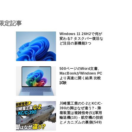
限定記事
Windows 11 26H2で何が
変わる? タスクバー復活な
ど注目の新機能3つ
500ページのWord文書、
MacBookがWindows PC
より高速に開く結果 比較
試験
川崎重工業のC-2とKC/C-
390の脚はなぜ違う? - 降
着装置は複雑怪奇(5)|軍用
輸送機(10) - 航空機の技術
とメカニズムの裏側(549)