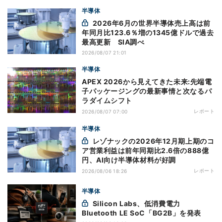
半導体
2026年6月の世界半導体売上高は前
年同月比123.6％増の1345億ドルで過去
最高更新 SIA調べ
2026/08/07 21:01
半導体
APEX 2026から見えてきた未来:先端電
子パッケージングの最新事情と次なるパ
ラダイムシフト
レポート
2026/08/07 07:00
半導体
レゾナックの2026年12月期上期のコ
ア営業利益は前年同期比2.6倍の888億
円、AI向け半導体材料が好調
レポート
2026/08/06 18:26
半導体
Silicon Labs、低消費電力
Bluetooth LE SoC「BG2B」を発表