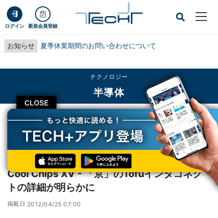
ログイン
新規会員登録
お知らせ
夏季休業期間のお問い合わせについて
テクノロジー
半導体
CLOSE
TECH+
テクノロジー
半導体
Cool Chips XV - 「京」のTofuインタコネクトの詳細が明らかに
レポート
Cool Chips XV - 「京」のTofuインタコネク
トの詳細が明らかに
掲載日
2012/04/25 07:00