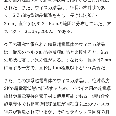
された。また、ウィスカ結晶は、細長い棒針状であ
り、SrZnSb
型結晶構造を有し、長さ(L)が0.1～
2
2mm、直径(d)が0.2～5μmの範囲に分布していた。ア
スペクト比(L/d)は200以上である。
今回の研究で得られた鉄系超電導体のウィスカ結晶
は、従来のバルク結晶や薄膜結晶と比較すると、結晶
の形状に著しい異方性がある。すなわち、長さは2mm
に達する一方で、直径は1μm程度以下という具合だ。
また、この鉄系超電導体のウィスカ結晶は、絶対温度
3Kで超電導状態に転移するため、デバイス用の超電導
線材や超電導接合素子材に適用可能である。銅酸化物
超電導体でも超電導転移温度が同程度以上のウィスカ
結晶が製造されているが、そのセラミックス固有の脆