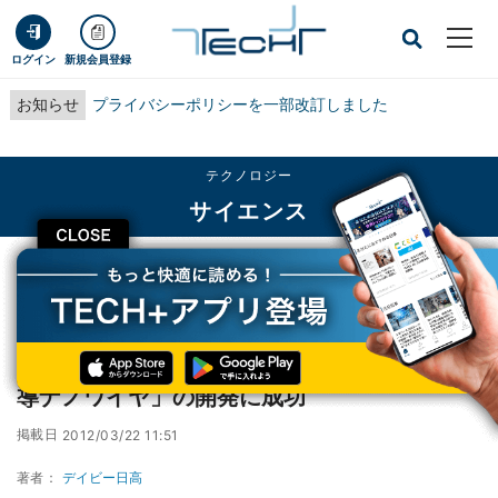
ログイン
新規会員登録
お知らせ
プライバシーポリシーを一部改訂しました
テクノロジー
サイエンス
CLOSE
TECH+
テクノロジー
サイエンス
NIMSや東工大など、鉄系の強靭な「高温超電導ナノワイヤ」の開発に成功
NIMSや東工大など、鉄系の強靭な「高温超電
導ナノワイヤ」の開発に成功
掲載日
2012/03/22 11:51
著者：
デイビー日高