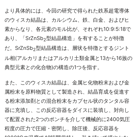
より具体的には、今回の研究で得られた鉄系超電導体
のウィスカ結晶は、カルシウム、鉄、白金、およびヒ
素からなり、各元素のモル比が、それぞれ10:9:5:18で
あり、「SrZnSb
型結晶構造」を有することが特徴
2
だ。SrZnSb
型結晶構造は、層状を特徴とするジント
2
ル相(アルカリまたはアルカリ土類金属と13から16族の
典型元素との化合物)の構造の1つを指す。
また、このウィスカ結晶は、金属ヒ化物粉末および金
属粉末を原料物質として製造され、結晶育成を促進す
る粉末添加剤との混合粉末をカプセル状のタンタル容
器に充填し、この反応容器をダイスに装填し、対向し
て配置された2つのポンチを介して機械的に2400気圧
程度の圧力で圧縮・密閉し、除圧後、反応容器を