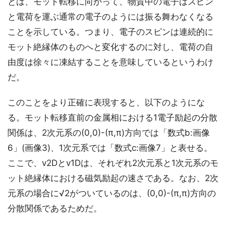
とは、モット転移に向かって、物質中の電子はスピン
と電荷を運ぶ通常の電子のようには振る舞わなくなる
ことを示している。つまり、電子のスピンは連続的に
モット絶縁体のものへと変化するのに対し、電荷の自
由度は徐々に凍結することを意味しているというわけ
だ。
このことをより正確に表現すると、以下のようにな
る。モット転移直前の金属相における1電子励起の分散
関係は、2次元系の(0,0)-(π,π)方向では「数式b:画像
6」(画像3)、1次元系では「数式c:画像7」と表せる。
ここで、v2Dとv1Dは、それぞれ2次元系と1次元系のモ
ット絶縁体における磁気励起の速さである。なお、2次
元系の場合に√2がついているのは、(0,0)-(π,π)方向の
分散関係であるためだ。