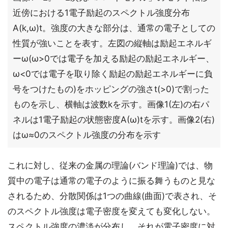
近傍における1電子励起のスペクトル強度分布
A(k,ω)t。強度の大きな部分は、通常の電子としての
性質が強いことを表す。左図の縦軸は励起エネルギ
ーω(ω>0では電子を加える励起の励起エネルギー、
ω<0では電子を取り除く励起の励起エネルギーに負
号をつけたもの)をホッピングの強さt(>0)で割った
ものを示し、横軸は波数kを示す。画像1(左)の右パ
ネルは1電子励起の状態密度A(ω)tを示す。画像2(右)
はω≈0のスペクトル強度の分布を示す
これに対し、従来の金属の理論(バンド理論)では、物
質中の電子は通常の電子のように振る舞うものと見な
されるため、分散関係は1つの曲線(曲面)で表され、そ
のスペクトル強度は電子密度を変えても変化しない。
スペクトル強度の濃淡が分布し、それが電子密度に対