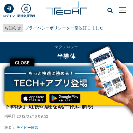
ログイン
新規会員登録
お知らせ
プライバシーポリシーを一部改訂しました
テクノロジー
半導体
CLOSE
TECH+
テクノロジー
半導体
NIMS、高温超伝導体実現のカギとして「モット転移」近傍の謎を統一的に解明
NIMS、高温超伝導体実現のカギとして「モッ
ト転移」近傍の謎を統一的に解明
掲載日
2012/02/16 09:52
著者：
デイビー日高