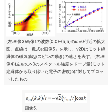
(左:画像3)画像1の波数(0,0)-(π,π)のω=0付近の拡大
図。点線は「数式a:画像5」を示し、v2Dはモット絶
縁体の磁気励起(スピンの動き)の速さを表す。(右:画
像4)(左)のω>0のスペクトル強度をドープ量(モット
絶縁体から取り除いた電子の密度)δに対してプロッ
トしたもの
画像5。