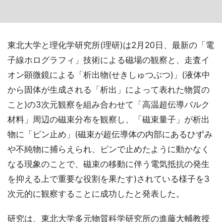
東北大学と理化学研究所(理研)は2月20日、最新の「電
子線ホログラフィ」技術による磁場の観察と、走査イ
オン顕微鏡による「析出物(せきしゅつぶつ)」(液体中
から固体が生成される「析出」によって表れた物質の
こと)の3次元観察を組み合わせて「高温超伝導バルク
材料」周辺の磁束分布を観察し、「磁束量子」が析出
物に「ピン止め」(磁束が超伝導体の内部にあるひずみ
や不純物に捕らえられ、ピンで止めたように動かなく
なる現象のことで、磁束の移動に伴う電気抵抗の発生
を抑える上で重要な役割を果たす)されている様子を3
次元的に観察することに成功したと発表した。
研究は、東北大学多元物質科学研究所の進藤大輔教授