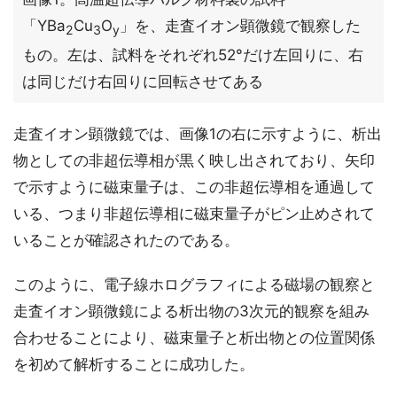
「YBa
Cu
O
」を、走査イオン顕微鏡で観察した
2
3
y
もの。左は、試料をそれぞれ52°だけ左回りに、右
は同じだけ右回りに回転させてある
走査イオン顕微鏡では、画像1の右に示すように、析出
物としての非超伝導相が黒く映し出されており、矢印
で示すように磁束量子は、この非超伝導相を通過して
いる、つまり非超伝導相に磁束量子がピン止めされて
いることが確認されたのである。
このように、電子線ホログラフィによる磁場の観察と
走査イオン顕微鏡による析出物の3次元的観察を組み
合わせることにより、磁束量子と析出物との位置関係
を初めて解析することに成功した。