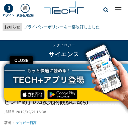
ログイン
新規会員登録
お知らせ
プライバシーポリシーを一部改訂しました
テクノロジー
サイエンス
CLOSE
TECH+
テクノロジー
サイエンス
東北大など、高温超伝導物質の「磁束量子のピン止め」の3次元的観察に成功
東北大など、高温超伝導物質の「磁束量子の
ピン止め」の3次元的観察に成功
掲載日
2012/02/21 16:38
著者：
デイビー日高