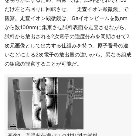
を明らかにするため、画像1では、試料をそれぞれ52°
だけ左と右回りに回転させ、「走査イオン顕微鏡」で
観察。走査イオン顕微鏡は、Gaイオンビームを数nm
から数100nmに集束させ試料表面を走査させながら、
試料から放出される2次電子の強度分布を同期させて2
次元画像として出力する仕組みを持つ。原子番号の違
いなどによる2次電子の放出量の違いから、異なる組成
の組織の観察することが可能だ。
画像1。高温超伝導バルク材料製の試料