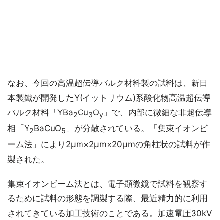
なお、今回の高温超伝導バルク材料製の試料は、新日
本製鐵が開発したY(イットリウム)系酸化物高温超伝導
バルク材料「YBa
Cu
O
」で、内部に微細な非超伝導
2
3
y
相「Y
BaCuO
」が分散されている。「集束イオンビ
2
5
ーム法」により2μm×2μm×20μmの角柱状の試料が作
製された。
集束イオンビーム法とは、電子顕微鏡で試料を観察す
るために試料の形態を調製する際、最近精力的に利用
されてきている加工技術のことである。加速電圧30kV