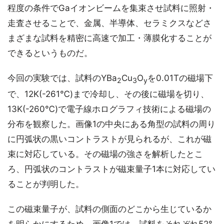
程度の条件でGaイオンビームを集束させ試料に照射・
走査させることで、金属、半導体、セラミクスなどさ
まざまな試料を精密に高速で加工・薄膜化することが
できるというものだ。
今回の実験では、試料のYBa
Cu
O
を0.01Tの磁場下
2
3
y
で、12K(-261℃)まで冷却し、その後に磁場を切り、
13K(-260℃)で電子線ホログラフィ技術による磁場の
分布を観察した。画像1の中央にある角型の試料の周り
に円弧状の黒いコントラストが見られるが、これが磁
束に対応している。その磁場の強さを解析したとこ
ろ、円弧状のコントラストが磁束量子1本に対応してい
ることが判明した。
この磁束量子が、試料の側面のどこから生じているか