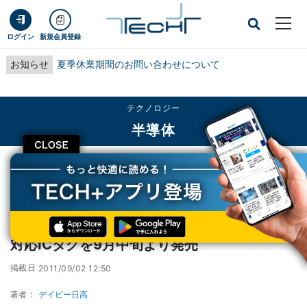
ログイン
新規会員登録
お知らせ
夏季休業期間のお問い合わせについて
テクノロジー
半導体
CLOSE
TECH+
テクノロジー
半導体
凸版印刷、さまざまな形状に製造可能なNFC対応ICタグを9月中旬より発売
凸版印刷、さまざまな形状に製造可能なNFC
対応ICタグを9月中旬より発売
掲載日
2011/09/02 12:50
著者：
デイビー日高