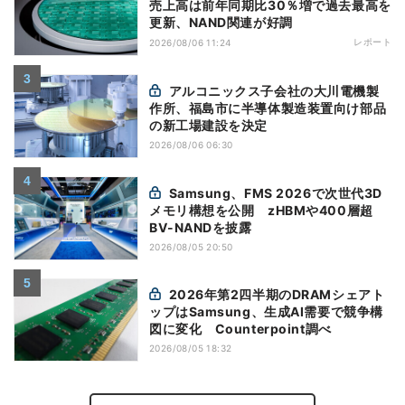
売上高は前年同期比30％増で過去最高を
更新、NAND関連が好調
レポート
2026/08/06 11:24
アルコニックス子会社の大川電機製
作所、福島市に半導体製造装置向け部品
の新工場建設を決定
2026/08/06 06:30
Samsung、FMS 2026で次世代3D
メモリ構想を公開 zHBMや400層超
BV-NANDを披露
2026/08/05 20:50
2026年第2四半期のDRAMシェアト
ップはSamsung、生成AI需要で競争構
図に変化 Counterpoint調べ
2026/08/05 18:32