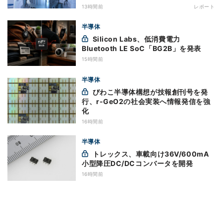
13時間前
レポート
半導体
Silicon Labs、低消費電力
Bluetooth LE SoC「BG2B」を発表
15時間前
半導体
びわこ半導体構想が技報創刊号を発
行、r-GeO2の社会実装へ情報発信を強
化
16時間前
半導体
トレックス、車載向け36V/600mA
小型降圧DC/DCコンバータを開発
16時間前