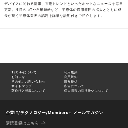
デバイスに関わる情報、市場トレンドといったホットなニュースを毎日
更新。注目のIoTや自動運転など、半導体の適用範囲の拡大とともに成
長が続く半導体業界の話題を詳細な説明付きで紹介します。
TECH+について
利用規約
お知らせ
会員規約
その他、お問い合わせ
情報提供
サイトマップ
広告について
著作権と転載について
個人情報の取り扱いについて
企業IT/テクノロジー/Members+ メールマガジン
購読登録はこちら