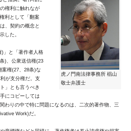
の権利に触れなが
る権利として「翻案
は、契約の概念と
を示した。
権)」と「著作者人格
条)、公衆送信権(23
案権(27、28条)な
虎ノ門南法律事務所 椙山
権利が支分権だ。支
敬士弁護士
ト」とも言うべき
手にコピーしては
の関わりの中で特に問題になるのは、二次的著作物、三
ive Work)だ。