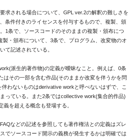
求される場合について、GPL ver.2の解釈の難しさを
つ、条件付きのライセンスを付与するもので、複製、頒
。1条で、ソースコードのそのままの複製・頒布につ
複製・頒布について、3条で、プログラム、改変物のオ
いて記述されている。
e work(派生的著作物)の定義が曖昧なこと。例えば、0条
ログラムまたはその一部を含む作品(そのままか改変を伴うかを問
ないものはderivative workと呼べないはずで、こ
る。また2条ではcollective work(集合的作品)
orkの定義を超える概念も登場する。
FAQなどの記述を参照しても著作権法との定義はズレ
スでソースコード開示の義務が発生するかは明確では