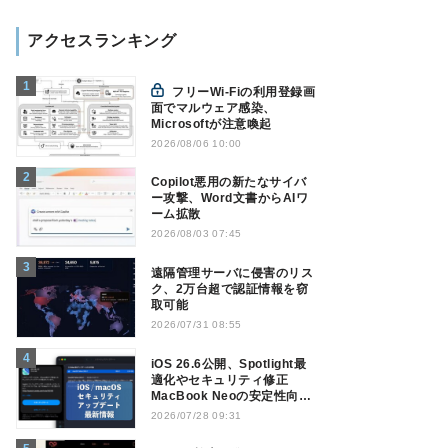
アクセスランキング
フリーWi-Fiの利用登録画
面でマルウェア感染、
Microsoftが注意喚起
2026/08/06 10:00
Copilot悪用の新たなサイバ
ー攻撃、Word文書からAIワ
ーム拡散
2026/08/03 07:45
遠隔管理サーバに侵害のリス
ク、2万台超で認証情報を窃
取可能
2026/07/31 08:55
iOS 26.6公開、Spotlight最
適化やセキュリティ修正
MacBook Neoの安定性向上
も
2026/07/28 09:31