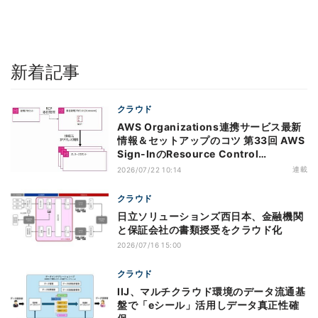
新着記事
クラウド
AWS Organizations連携サービス最新
情報＆セットアップのコツ 第33回 AWS
Sign-InのResource Control
Policy（RCP）対応のメリットと注意点
連載
2026/07/22 10:14
クラウド
日立ソリューションズ西日本、金融機関
と保証会社の書類授受をクラウド化
2026/07/16 15:00
クラウド
IIJ、マルチクラウド環境のデータ流通基
盤で「eシール」活用しデータ真正性確