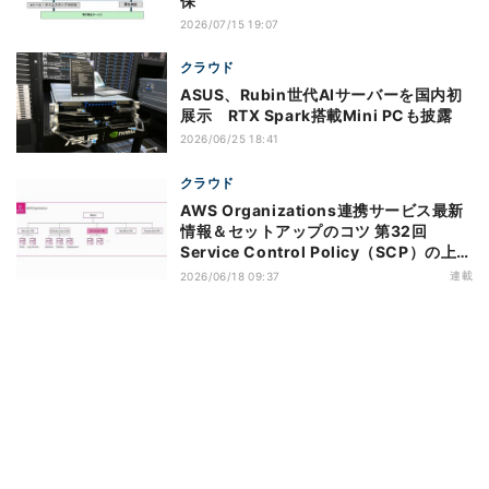
保
2026/07/15 19:07
クラウド
ASUS、Rubin世代AIサーバーを国内初
展示 RTX Spark搭載Mini PCも披露
2026/06/25 18:41
クラウド
AWS Organizations連携サービス最新
情報＆セットアップのコツ 第32回
Service Control Policy（SCP）の上限
緩和のアップデートがもたらすメリット
連載
2026/06/18 09:37