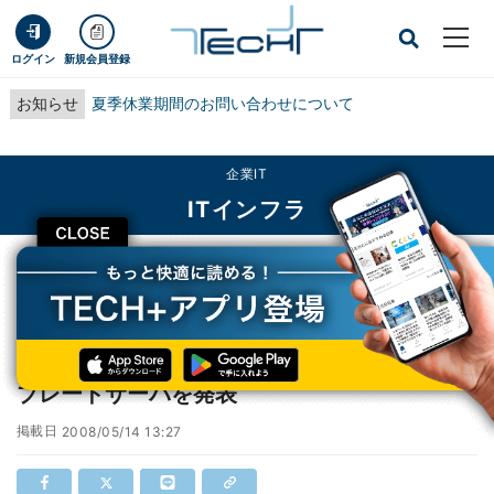
ログイン
新規会員登録
お知らせ
夏季休業期間のお問い合わせについて
企業IT
ITインフラ
CLOSE
TECH+
企業IT
ITインフラ
日本IBM、Cell/B.E.プロセッサーを搭載したブレードサーバを発表
日本IBM、Cell/B.E.プロセッサーを搭載した
ブレードサーバを発表
掲載日
2008/05/14 13:27