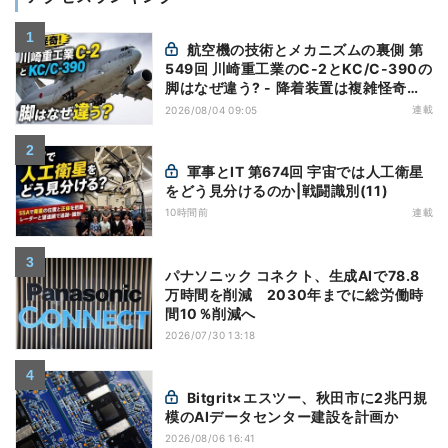
航空機の技術とメカニズムの裏側 第
549回 川崎重工業のC-2とKC/C-390の
脚はなぜ違う? - 降着装置は複雑怪奇
(5)|軍用輸送機(10)
連載
2026/08/04 09:05
軍事とIT 第674回 宇宙では人工衛星
をどう見分けるのか|戦闘識別(11)
10時間前
連載
パナソニック コネクト、生成AIで78.8
万時間を削減 2030年までに総労働時
間10％削減へ
2026/07/30 13:18
Bitgrit×エスツー、秋田市に2兆円規
模のAIデータセンター建設を計画か
2026/08/06 16:41