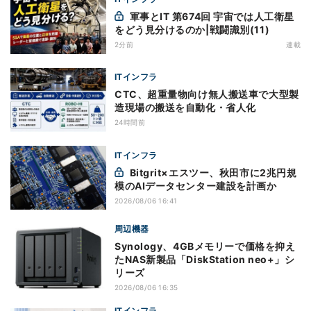
軍事とIT 第674回 宇宙では人工衛星
をどう見分けるのか|戦闘識別(11)
2分前
連載
ITインフラ
CTC、超重量物向け無人搬送車で大型製
造現場の搬送を自動化・省人化
24時間前
ITインフラ
Bitgrit×エスツー、秋田市に2兆円規
模のAIデータセンター建設を計画か
2026/08/06 16:41
周辺機器
Synology、4GBメモリーで価格を抑え
たNAS新製品「DiskStation neo+」シ
リーズ
2026/08/06 16:35
ITインフラ