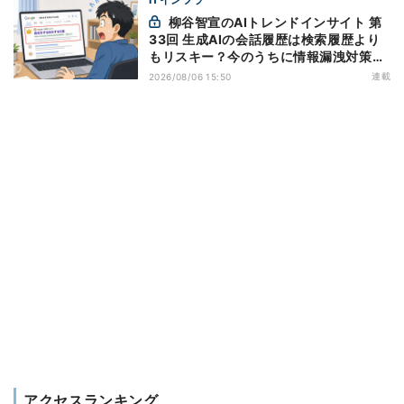
柳谷智宣のAIトレンドインサイト 第
33回 生成AIの会話履歴は検索履歴より
もリスキー？今のうちに情報漏洩対策を
万全にしておこう
連載
2026/08/06 15:50
アクセスランキング