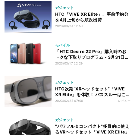
ガジェット
HTC「VIVE XR Elite」、事前予約分
を4月上旬から順次出荷
2023/03/24 12:50
モバイル
「HTC Desire 22 Pro」購入時のお
トクな下取りプログラム - 3月31日ま
で
2023/03/17 22:29
ガジェット
HTC次期“XRヘッドセット”「VIVE
XR Elite」を体験！ パススルーはここ
まで来たのか
2023/02/23 07:00
レビュー
ガジェット
"パワフル＆コンパクト"多目的に使え
るVRヘッドセット「VIVE XR Elite」