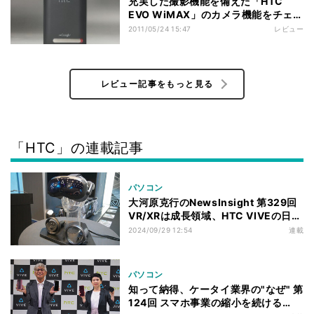
充実した撮影機能を備えた「HTC
EVO WiMAX」のカメラ機能をチェッ
ク!!
2011/05/24 15:47
レビュー
レビュー記事をもっと見る
「HTC」の連載記事
パソコン
大河原克行のNewsInsight 第329回
VR/XRは成長領域、HTC VIVEの日本
戦略は？ VIVE Focus新モデルを市場
2024/09/29 12:54
連載
投入
パソコン
知って納得、ケータイ業界の"なぜ" 第
124回 スマホ事業の縮小を続ける