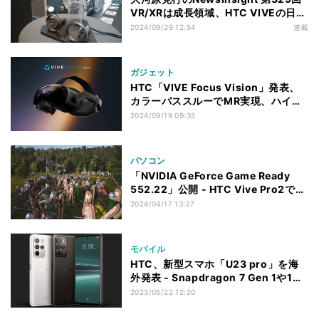
VR/XRは成長領域、HTC VIVEの日本
戦略は？ VIVE Focus新モデルを市場
2024/09/29 12:54
連載
投入
ガジェット
HTC「VIVE Focus Vision」発表、
カラーパススルーでMR実現、ハイエ
ンドゲームにも
2024/09/19 09:35
パソコン
「NVIDIA GeForce Game Ready
552.22」公開 - HTC Vive Pro2で固
まる不具合など修正
2024/04/17 13:27
モバイル
HTC、新型スマホ「U23 pro」を海
外発表 - Snapdragon 7 Gen 1や1億
画素カメラを搭載
2023/05/22 12:20