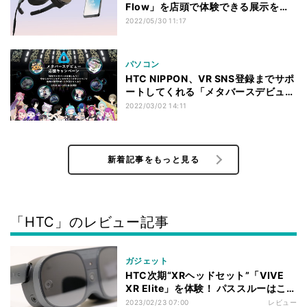
Flow」を店頭で体験できる展示を開
始
2022/05/30 11:17
パソコン
HTC NIPPON、VR SNS登録までサポ
ートしてくれる「メタバースデビュー
応援キャンペーン」
2022/03/02 14:11
新着記事をもっと見る
「HTC」のレビュー記事
ガジェット
HTC次期“XRヘッドセット”「VIVE
XR Elite」を体験！ パススルーはここ
まで来たのか
2023/02/23 07:00
レビュー