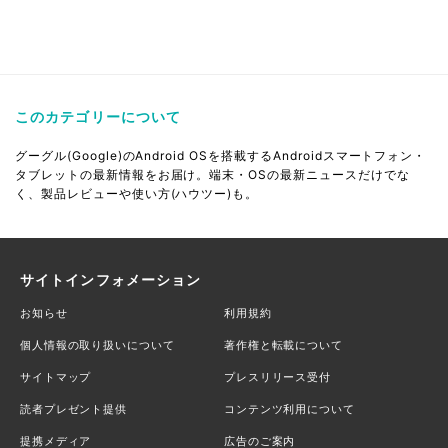
このカテゴリーについて
グーグル(Google)のAndroid OSを搭載するAndroidスマートフォン・
タブレットの最新情報をお届け。端末・OSの最新ニュースだけでな
く、製品レビューや使い方(ハウツー)も。
サイトインフォメーション
お知らせ
利用規約
個人情報の取り扱いについて
著作権と転載について
サイトマップ
プレスリリース受付
読者プレゼント提供
コンテンツ利用について
提携メディア
広告のご案内