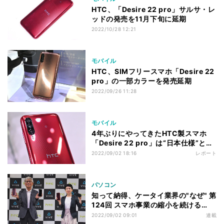
HTC、「Desire 22 pro」サルサ・レ
ッドの発売を11月下旬に延期
2022/10/28 12:21
モバイル
HTC、SIMフリースマホ「Desire 22
pro」の一部カラーを発売延期
2022/09/26 11:28
モバイル
4年ぶりにやってきたHTC製スマホ
「Desire 22 pro」は“日本仕様”とVR
連携が魅力
2022/09/02 18:16
レポート
パソコン
知って納得、ケータイ業界の"なぜ" 第
124回 スマホ事業の縮小を続ける
HTCが4年ぶりに日本でスマートフォ
2022/09/02 09:01
連載
ン新機種を発売した理由