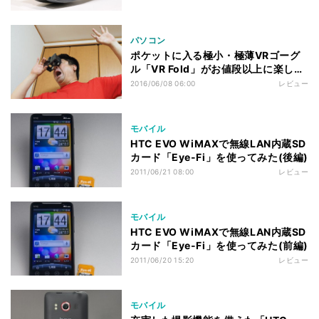
パソコン
ポケットに入る極小・極薄VRゴーグ
ル「VR Fold」がお値段以上に楽しめ
る!!
2016/06/08 06:00
レビュー
モバイル
HTC EVO WiMAXで無線LAN内蔵SD
カード「Eye-Fi」を使ってみた(後編)
2011/06/21 08:00
レビュー
モバイル
HTC EVO WiMAXで無線LAN内蔵SD
カード「Eye-Fi」を使ってみた(前編)
2011/06/20 15:20
レビュー
モバイル