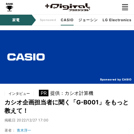
ジタルコンテンツ
家電
CASIO
ジョーシン
LG Electronics
Sponsored
PR
提供：カシオ計算機
インタビュー
カシオ企画担当者に聞く「G-B001」をもっと
教えて！
掲載日
2022/12/27 17:00
著者：
青木淳一