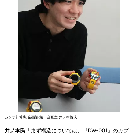
カシオ計算機 企画部 第一企画室 井ノ本脩氏
井ノ本氏
「まず構造については、『DW-001』のカプ