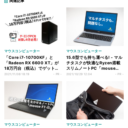
関連記事
マウスコンピューター
マウスコンピューター
「Core i7-10700KF」と
15.6型でも持ち運べる! - マル
「Radeon RX 6600 XT」が
チタスクが快適なRyzen搭載
18万円台（税込）でゲットで
スリムノートPC「mouse
きる!? ゲーミングデスクトッ
B5-R5(2021年モデル)」
2021/11/08 18:19
- PR -
2021/10/29 12:04
- PR -
プPC「G-Tune EM-Z-
6600XT」
マウスコンピューター
マウスコンピューター