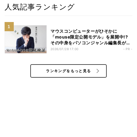
人気記事ランキング
マウスコンピューターがひそかに
「mouse限定公開モデル」を展開中!?
その中身をパソコンジャンル編集長が勝
手にチェックしてみた
2026/07/28 17:00
- PR -
ランキングをもっと見る