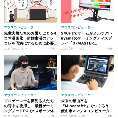
マウスコンピューター
マウスコンピューター
先輩夫婦たちのお困りごとを4
240Hzでゲームがヌルサク! -
コマ漫画化！新婚生活のアレ
iiyamaのゲーミングディスプ
コレを円満にするために必要
レイ「G-MASTER
なのは……？
GB2590HSU-B2」を試して
2021/09/22 18:14
- PR -
2021/09/14 11:35
- PR -
みた
マウスコンピューター
マウスコンピューター
プロゲーマーを夢見る人たち
未来の飯山市を
の背中を後押し - 最新ゲーミ
『Minecraft®』でつくろう！
ングノートPCでeスポーツ体
飯山市×マウスコンピューター
験イベント
のプログラミングイベントに
2021/09/03 12:09
- PR -
2021/08/27 14:00
- PR -