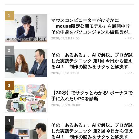
マウスコンピューターがひそかに
「mouse限定公開モデル」を展開中!?
その中身をパソコンジャンル編集長が勝
手にチェックしてみた
2026/07/28 17:00
- PR -
その「あるある」、AIで解決。プロが試
した実践テクニック 第1回 今日から使え
るAI！ 制作の悩みをサクッと解決する
実践ガイド【Webデザイナー編】
2026/03/31 12:00
- PR -
【30秒】でサクッとわかる! ボーナスで
手に入れたいPCを診断
2026/05/29 08:00
- PR -
その「あるある」、AIで解決。プロが試
した実践テクニック 第2回 今日から使え
るAI！ 制作の悩みをサクッと解決する