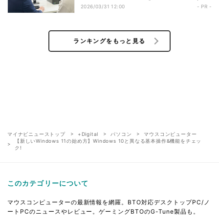
実践ガイド【動画編集者編】
2026/03/31 12:00
- PR -
ランキングをもっと見る
マイナビニューストップ
+Digital
パソコン
マウスコンピューター
【新しいWindows 11の始め方】Windows 10と異なる基本操作&機能をチェッ
ク!
このカテゴリーについて
マウスコンピューターの最新情報を網羅。BTO対応デスクトップPC/ノ
ートPCのニュースやレビュー。ゲーミングBTOのG-Tune製品も。