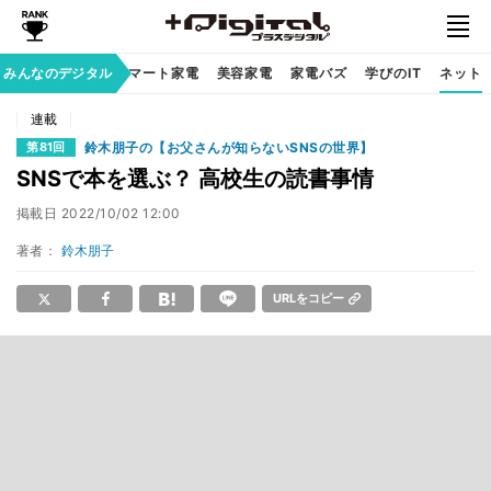
家族のデジタル
みんなのデジタル
スマート家電
美容家電
家電バズ
学びのIT
ネット
連載
鈴木朋子の【お父さんが知らないSNSの世界】
第81回
SNSで本を選ぶ？ 高校生の読書事情
掲載日
2022/10/02 12:00
著者：
鈴木朋子
URLをコピー