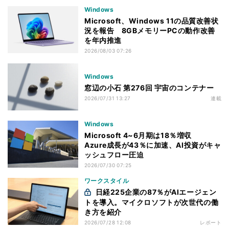
Windows
Microsoft、Windows 11の品質改善状
況を報告 8GBメモリーPCの動作改善
を年内推進
2026/08/03 07:26
Windows
窓辺の小石 第276回 宇宙のコンテナー
2026/07/31 13:27
連載
Windows
Microsoft 4~6月期は18％増収
Azure成長が43％に加速、AI投資がキャ
ッシュフロー圧迫
2026/07/30 07:25
ワークスタイル
日経225企業の87％がAIエージェン
トを導入。マイクロソフトが次世代の働
き方を紹介
2026/07/28 12:08
レポート