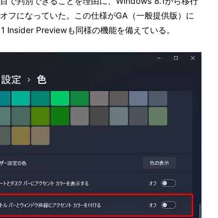
判別できることを理由に、Windows 8.1から移行
オフになっていた。この仕様がGA（一般提供版）に
 Insider Previewも同様の機能を備えている。