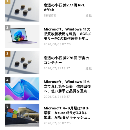
窓辺の小石 第277回 RPL
Affair
15時間前
連載
Microsoft、Windows 11の
品質改善状況を報告 8GBメ
モリーPCの動作改善を年内
推進
2026/08/03 07:26
窓辺の小石 第276回 宇宙の
コンテナー
2026/07/31 13:27
連載
Microsoft、Windows 11の
立て直し策を公表 信頼回復
へ、使い勝手と品質を重点改
善
2026/03/21 13:57
Microsoft 4~6月期は18％
増収 Azure成長が43％に
加速、AI投資がキャッシュフ
ロー圧迫
2026/07/30 07:25