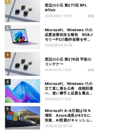
窓辺の小石 第277回 RPL
Affair
2026/08/07 16:19
連載
Microsoft、Windows 11の
品質改善状況を報告 8GBメ
モリーPCの動作改善を年内
推進
2026/08/03 07:26
窓辺の小石 第276回 宇宙の
コンテナー
2026/07/31 13:27
連載
Microsoft、Windows 11の
立て直し策を公表 信頼回復
へ、使い勝手と品質を重点改
善
2026/03/21 13:57
Microsoft 4~6月期は18％
増収 Azure成長が43％に
加速、AI投資がキャッシュフ
ロー圧迫
2026/07/30 07:25