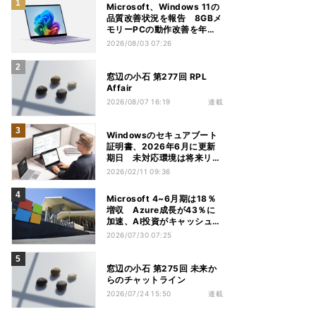
Microsoft、Windows 11の
品質改善状況を報告 8GBメ
モリーPCの動作改善を年内
推進
2026/08/03 07:26
窓辺の小石 第277回 RPL
Affair
2026/08/07 16:19
連載
Windowsのセキュアブート
証明書、2026年6月に更新
期日 未対応環境は将来リス
クも
2026/02/11 09:36
Microsoft 4~6月期は18％
増収 Azure成長が43％に
加速、AI投資がキャッシュフ
ロー圧迫
2026/07/30 07:25
窓辺の小石 第275回 未来か
らのチャットライン
2026/07/24 15:50
連載