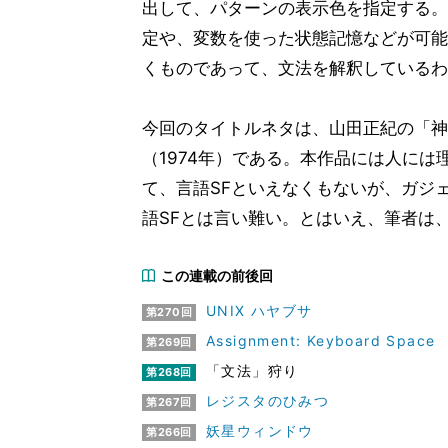
出して、パターンの表示色を指定する。
定や、変数を使った状態記憶などが可能
くものであって、文法を解釈しているわ
今回のタイトルネタは、山田正紀の「神
（1974年）である。本作品には人に
て、言語SFといえなくもないが、ガジ
語SFとは言い難い。とはいえ、筆者は
この連載の前後回
UNIX ハヤブサ
第270回
Assignment: Keyboard Space
第269回
「文法」狩り
第268回
レジスタのひみつ
第267回
妖星ウィンドウ
第266回