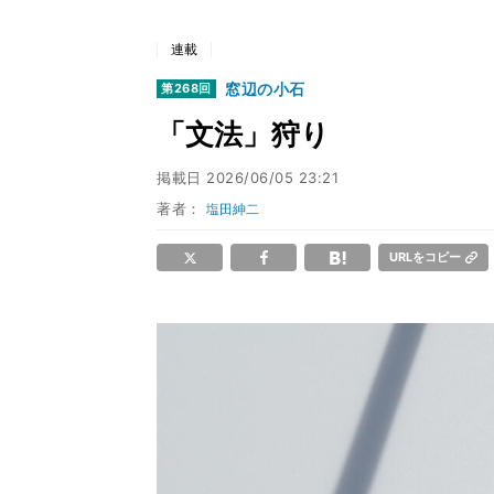
連載
窓辺の小石
第268回
「文法」狩り
掲載日
2026/06/05 23:21
著者：
塩田紳二
URLをコピー