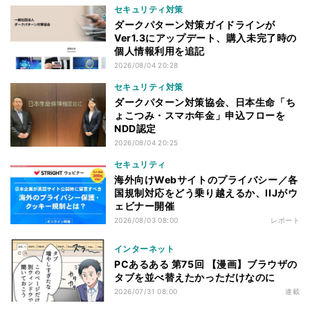
セキュリティ対策
ダークパターン対策ガイドラインが
Ver1.3にアップデート、購入未完了時の
個人情報利用を追記
2026/08/04 20:28
セキュリティ対策
ダークパターン対策協会、日本生命「ち
ょこつみ・スマホ年金」申込フローを
NDD認定
2026/08/04 20:25
セキュリティ
海外向けWebサイトのプライバシー／各
国規制対応をどう乗り越えるか、IIJがウ
ェビナー開催
2026/08/03 08:00
レポート
インターネット
PCあるある 第75回 【漫画】ブラウザの
タブを並べ替えたかっただけなのに
2026/07/31 08:00
連載