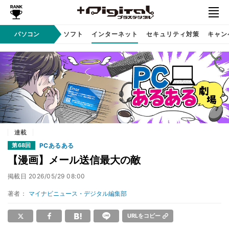
AI PC
パソコン
周辺機器
ソフト
インターネット
セキュリティ対策
キャン
連載
PCあるある
第68回
【漫画】メール送信最大の敵
掲載日
2026/05/29 08:00
著者：
マイナビニュース・デジタル編集部
URLをコピー