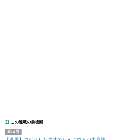
この連載の前後回
第70回
【漫画】コピペした書式でレイアウトが大崩壊