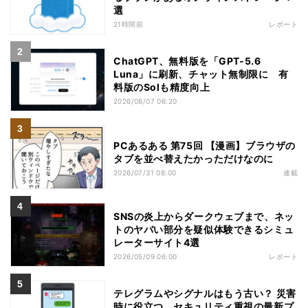
選
21時間前
レポート
ChatGPT、無料版を「GPT-5.6
Luna」に刷新、チャット無制限に 有
料版のSolも精度向上
2026/08/07 06:20
PCあるある 第75回 【漫画】ブラウザの
タブを並べ替えたかっただけなのに
2026/07/31 08:00
連載
SNSの炎上からダークウェブまで、ネッ
トのヤバい部分を疑似体験できるシミュ
レーターサイト4選
2026/05/09 06:00
レポート
テレグラムやシグナルはもう古い？ 災害
時に役立つ、セキュリティ重視の最新プ