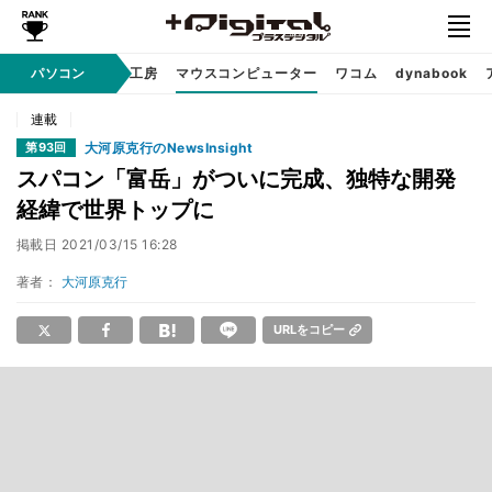
パソコン
パソコン工房
マウスコンピューター
ワコム
dynabook
Sponsored
連載
大河原克行のNewsInsight
第93回
スパコン「富岳」がついに完成、独特な開発
経緯で世界トップに
掲載日
2021/03/15 16:28
著者：
大河原克行
URLをコピー