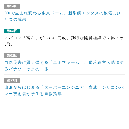
第94回
DXで生まれ変わる東京ドーム、新常態エンタメの模索にひ
とつの成果
第93回
スパコン「富岳」がついに完成、独特な開発経緯で世界トッ
プに
第92回
自然災害に賢く備える「エネファーム」、環境経営へ邁進す
るパナソニックの一歩
第91回
山形からはじまる「スーパーエンジニア」育成、シリコンバ
レー技術者が学生を直接指導