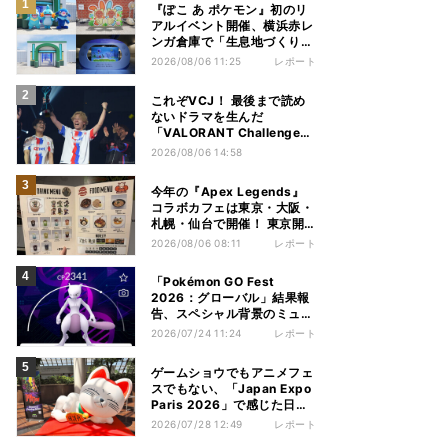
『ぽこ あ ポケモン』初のリ
アルイベント開催、横浜赤レ
ンガ倉庫で「生息地づくり」
を体験してきた
2026/08/06 11:25
レポート
これぞVCJ！ 最後まで読め
ないドラマを生んだ
「VALORANT Challengers
Japan 2026」オフラインを
2026/08/06 14:58
レポート
今年の『Apex Legends』
コラボカフェは東京・大阪・
札幌・仙台で開催！ 東京開
催分を見てきた
2026/08/06 08:11
レポート
「Pokémon GO Fest
2026：グローバル」結果報
告、スペシャル背景のミュウ
ツーや色違いポケモンもゲッ
2026/07/24 11:24
レポート
ト
ゲームショウでもアニメフェ
スでもない、「Japan Expo
Paris 2026」で感じた日本
文化の熱量
2026/07/28 12:49
レポート