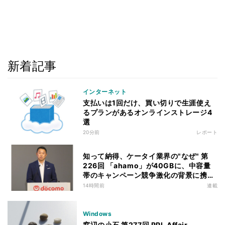
新着記事
インターネット
支払いは1回だけ、買い切りで生涯使え
るプランがあるオンラインストレージ4
選
20分前
レポート
知って納得、ケータイ業界の"なぜ" 第
226回 「ahamo」が40GBに、中容量
帯のキャンペーン競争激化の背景に携帯
各社の“迷い”あり
14時間前
連載
Windows
窓辺の小石 第277回 RPL Affair