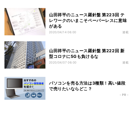
山田祥平のニュース羅針盤 第223回 テ
レワークのいまこそペーパーレスに意味
がある
2020/04/14 06:00
連載
山田祥平のニュース羅針盤 第222回 新
型コロナに5Gも負けるな
2020/04/07 06:00
連載
パソコンを売る方法は3種類！高い値段
で売りたいならどこ？
- PR -