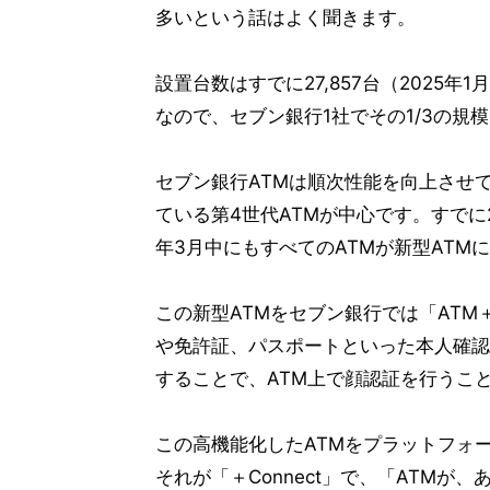
多いという話はよく聞きます。
設置台数はすでに27,857台（2025
なので、セブン銀行1社でその1/3の規
セブン銀行ATMは順次性能を向上させて
ている第4世代ATMが中心です。すでに2
年3月中にもすべてのATMが新型ATM
この新型ATMをセブン銀行では「AT
や免許証、パスポートといった本人確認
することで、ATM上で顔認証を行うこ
この高機能化したATMをプラットフォ
それが「＋Connect」で、「ATM