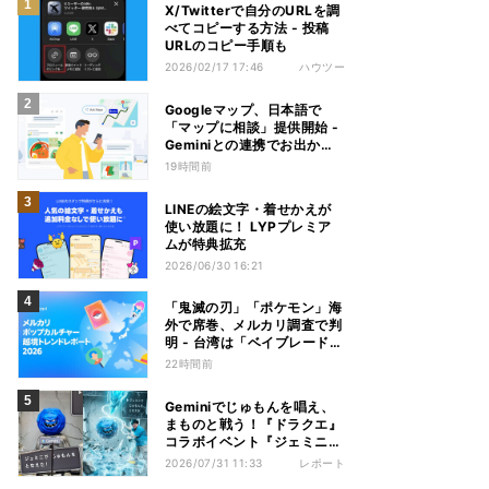
X/Twitterで自分のURLを調
べてコピーする方法 - 投稿
URLのコピー手順も
2026/02/17 17:46
ハウツー
Googleマップ、日本語で
「マップに相談」提供開始 -
Geminiとの連携でお出かけ
計画をサポート
19時間前
LINEの絵文字・着せかえが
使い放題に！ LYPプレミア
ムが特典拡充
2026/06/30 16:21
「鬼滅の刃」「ポケモン」海
外で席巻、メルカリ調査で判
明 - 台湾は「ベイブレード」
が首位
22時間前
Geminiでじゅもんを唱え、
まものと戦う！『ドラクエ』
コラボイベント『ジェミニク
エスト』を体験してきた
2026/07/31 11:33
レポート