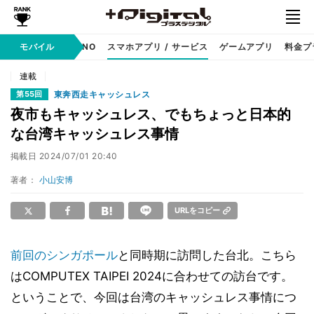
携帯キャリア
モバイル
MVNO
スマホアプリ / サービス
ゲームアプリ
料金プ
連載
東奔西走キャッシュレス
第55回
夜市もキャッシュレス、でもちょっと日本的
な台湾キャッシュレス事情
掲載日
2024/07/01 20:40
著者：
小山安博
URLをコピー
前回のシンガポール
と同時期に訪問した台北。こちら
はCOMPUTEX TAIPEI 2024に合わせての訪台です。
ということで、今回は台湾のキャッシュレス事情につ