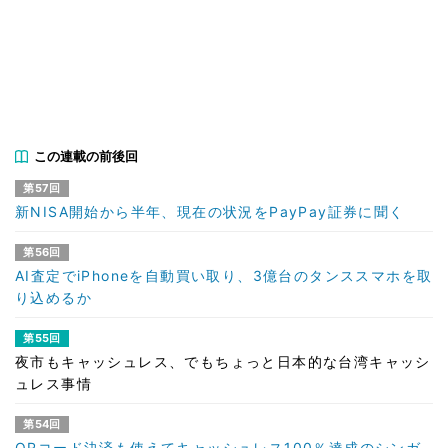
この連載の前後回
第57回
新NISA開始から半年、現在の状況をPayPay証券に聞く
第56回
AI査定でiPhoneを自動買い取り、3億台のタンススマホを取
り込めるか
第55回
夜市もキャッシュレス、でもちょっと日本的な台湾キャッシ
ュレス事情
第54回
QRコード決済も使えてキャッシュレス100％達成のシンガ