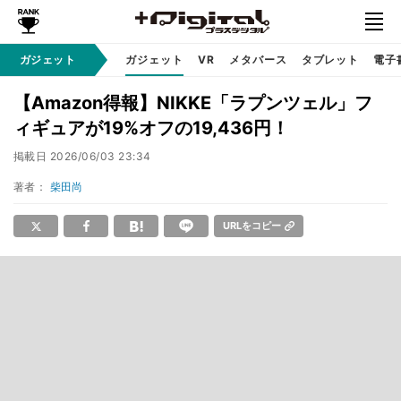
ガジェット
ガジェット
VR
メタバース
タブレット
電子
【Amazon得報】NIKKE「ラプンツェル」フ
ィギュアが19%オフの19,436円！
掲載日
2026/06/03 23:34
著者：
柴田尚
URLをコピー