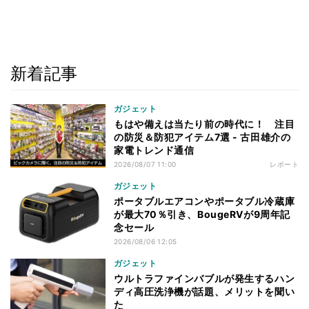
新着記事
ガジェット
もはや備えは当たり前の時代に！ 注目
の防災＆防犯アイテム7選 - 古田雄介の
家電トレンド通信
2026/08/07 11:00
レポート
ガジェット
ポータブルエアコンやポータブル冷蔵庫
が最大70％引き、BougeRVが9周年記
念セール
2026/08/06 12:05
ガジェット
ウルトラファインバブルが発生するハン
ディ高圧洗浄機が話題、メリットを聞い
た