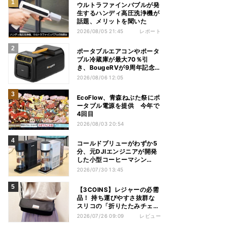
ウルトラファインバブルが発
生するハンディ高圧洗浄機が
話題、メリットを聞いた
2026/08/05 21:45
レポート
ポータブルエアコンやポータ
ブル冷蔵庫が最大70％引
き、BougeRVが9周年記念
セール
2026/08/06 12:05
EcoFlow、青森ねぶた祭にポ
ータブル電源を提供 今年で
4回目
2026/08/03 20:54
コールドブリューがわずか5
分、元DJIエンジニアが開発
した小型コーヒーマシン
「Brezi」
2026/07/30 13:45
【3COINS】レジャーの必需
品！ 持ち運びやすさ抜群な
スリコの「折りたたみチェ
ア」を使ってみた
2026/07/26 09:09
レビュー