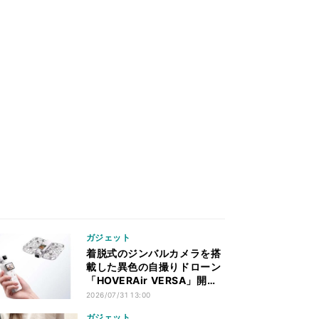
ガジェット
着脱式のジンバルカメラを搭
載した異色の自撮りドローン
「HOVERAir VERSA」開発
発表
2026/07/31 13:00
ガジェット