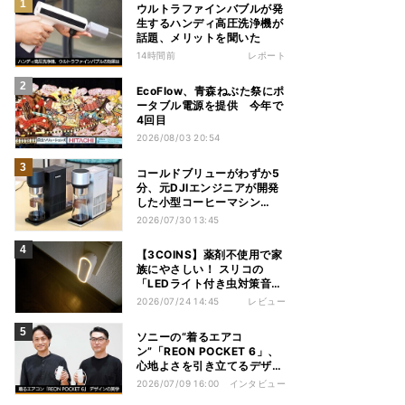
ウルトラファインバブルが発
生するハンディ高圧洗浄機が
話題、メリットを聞いた
14時間前
レポート
EcoFlow、青森ねぶた祭にポ
ータブル電源を提供 今年で
4回目
2026/08/03 20:54
コールドブリューがわずか5
分、元DJIエンジニアが開発
した小型コーヒーマシン
「Brezi」
2026/07/30 13:45
【3COINS】薬剤不使用で家
族にやさしい！ スリコの
「LEDライト付き虫対策音波
器」を使ってみた
2026/07/24 14:45
レビュー
ソニーの“着るエアコ
ン”「REON POCKET 6」、
心地よさを引き立てるデザイ
ンの美学
2026/07/09 16:00
インタビュー