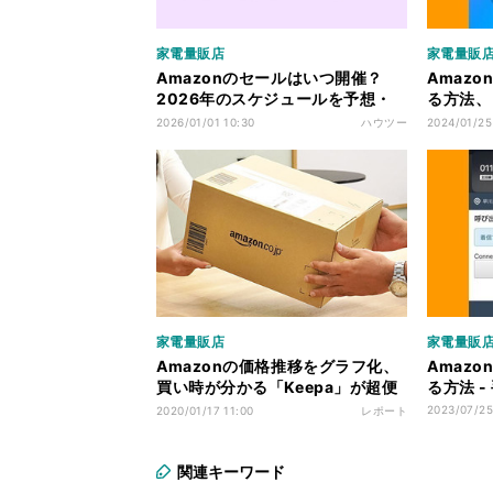
家電量販店
家電量販
Amazonのセールはいつ開催？
Amaz
2026年のスケジュールを予想・
る方法、
速報
用不可に
2026/01/01 10:30
ハウツー
2024/01/25
家電量販店
家電量販
Amazonの価格推移をグラフ化、
Amaz
買い時が分かる「Keepa」が超便
る方法 
利！
2023/07/25
2020/01/17 11:00
レポート
関連キーワード