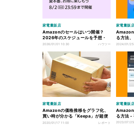
家電量販店
家電量販
Amazonのセールはいつ開催？
Amaz
2026年のスケジュールを予想・
る方法、
速報
用不可に
2026/01/01 10:30
ハウツー
2024/01/25
家電量販店
家電量販
Amazonの価格推移をグラフ化、
Amaz
買い時が分かる「Keepa」が超便
る方法 
利！
2023/07/25
2020/01/17 11:00
レポート