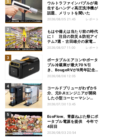
ウルトラファインバブルが発
生するハンディ高圧洗浄機が
話題、メリットを聞いた
2026/08/05 21:45
レポート
もはや備えは当たり前の時代
に！ 注目の防災＆防犯アイ
テム7選 - 古田雄介の家電ト
レンド通信
2026/08/07 11:00
レポート
ポータブルエアコンやポータ
ブル冷蔵庫が最大70％引
き、BougeRVが9周年記念
セール
2026/08/06 12:05
コールドブリューがわずか5
分、元DJIエンジニアが開発
した小型コーヒーマシン
「Brezi」
2026/07/30 13:45
EcoFlow、青森ねぶた祭にポ
ータブル電源を提供 今年で
4回目
2026/08/03 20:54