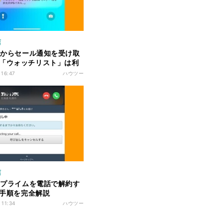
店
onからセール通知を受け取
「ウォッチリスト」は利
 16:47
ハウツー
店
onプライムを電話で解約す
- 手順を完全解説
 11:34
ハウツー