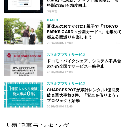
料版のSolも精度向上
6時間前
CASIO
夏休みのおでかけに! 親子で「TOKYO
PARKS CARD ~公園カード~」を集めて
都立公園巡りを楽しもう
2026/08/05 17:00
- PR -
スマホアプリ / サービス
ドコモ・バイクシェア、システム不具合
のため全国でサービス一時停止
2026/08/04 17:00
スマホアプリ / サービス
CHARGESPOTが累計レンタル1億回突
破＆重大事故0件、「安全を借りよう」
プロジェクト始動
2026/08/04 12:46
人気記事ランキング