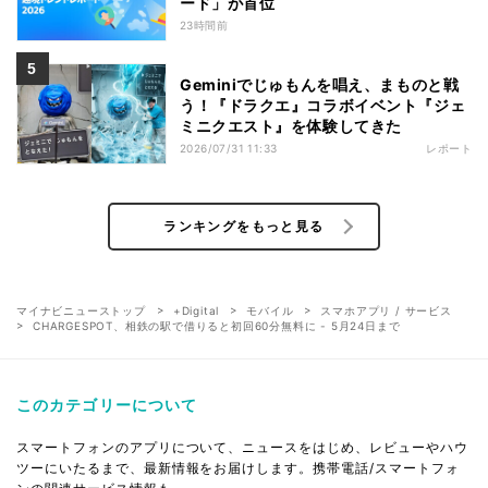
ード」が首位
23時間前
Geminiでじゅもんを唱え、まものと戦
う！『ドラクエ』コラボイベント『ジェ
ミニクエスト』を体験してきた
2026/07/31 11:33
レポート
ランキングをもっと見る
マイナビニューストップ
+Digital
モバイル
スマホアプリ / サービス
CHARGESPOT、相鉄の駅で借りると初回60分無料に - 5月24日まで
このカテゴリーについて
スマートフォンのアプリについて、ニュースをはじめ、レビューやハウ
ツーにいたるまで、最新情報をお届けします。携帯電話/スマートフォ