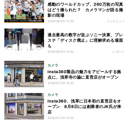
感動のワールドカップ、260万枚の写真
はどう撮られた？ カメラマンが語る撮
影の現場
2026/08/05 10:30
インタビュー
過去最高の数字が並ぶソニー決算、プレ
ステ「ディスク廃止」に理解求める場面
も
2026/08/03 15:42
レポート
カメラ
Insta360製品の魅力をアピールする拠
点に、浅草寺の脇に直営店がオープン
2026/07/29 16:30
カメラ
Insta360、浅草に日本初の直営店をオ
ープン 8月8日には創業者のJK氏が来
店
2026/07/25 15:52