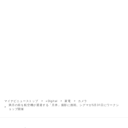
マイナビニューストップ
+Digital
家電
カメラ
満月の前を航空機が通過する「月丼」撮影に挑戦、シグマが5月31日にワークシ
ョップ開催