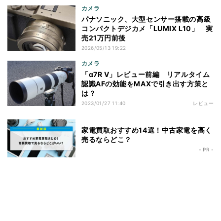
カメラ
パナソニック、大型センサー搭載の高級
コンパクトデジカメ「LUMIX L10」 実
売21万円前後
2026/05/13 19:22
カメラ
「α7R V」レビュー前編 リアルタイム
認識AFの効能をMAXで引き出す方策と
は？
2023/01/27 11:40
レビュー
家電買取おすすめ14選！中古家電を高く
売るならどこ？
- PR -