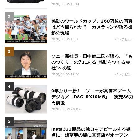
2026/08/05 18:14
感動のワールドカップ、260万枚の写真
はどう撮られた？ カメラマンが語る撮
影の現場
2026/08/05 10:30
インタビュー
ソニー新社長・田中健二氏が語る、「も
のづくり」の先にある“感動をつくる会
社”への道
2026/06/05 17:00
インタビュー
9年ぶり一新！ ソニーが高倍率ズーム
デジカメ「DSC-RX10M5」 実売36万
円前後
2026/07/09 23:06
Insta360製品の魅力をアピールする拠
点に、浅草寺の脇に直営店がオープン