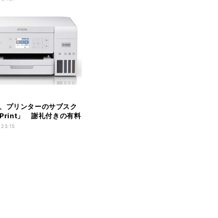
、プリンターのサブスク
yPrint」 謝礼付きの有料
を募集
 23:15