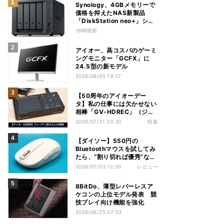
Synology、4GBメモリーで
価格を抑えたNAS新製品
「DiskStation neo+」シリ
ーズ
18時間前
アイオー、高コスパのゲーミ
ングモニター「GCFX」に
24.5型の新モデル
2026/08/05 19:27
【50周年のアイオーデー
タ】私の仕事には欠かせない
相棒「GV-HDREC」（ジャ
イアン鈴木さん）
2026/07/31 20:30
特集
【ダイソー】550円の
Bluetoothマウスを試してみ
たら、“割り切れば優秀”な1
台だった
2026/07/03 12:00
レビュー
8BitDo、薄型レバーレスア
ケコンの上位モデル発表 競
技プレイ向け機能を強化
2026/06/25 07:53