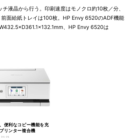
ッチ液晶から行う。印刷速度はモノクロ約10枚／分、
給紙トレイは100枚。HP Envy 6520のADF機能
2.5×D361.1×132.1mm、HP Envy 6520は
、便利なコピー機能を充
プリンター複合機
S」
 21:21