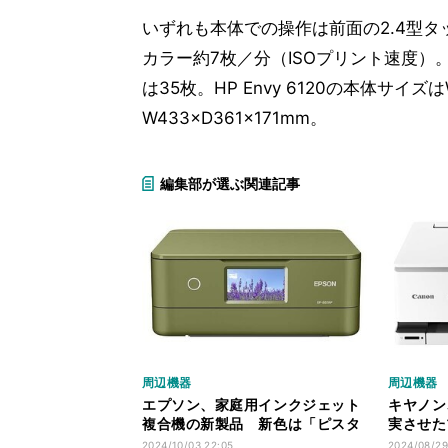
いずれも本体での操作は前面の2.4型タ
カラー約7枚／分（ISOプリント速度）。前面
は35枚。HP Envy 6120の本体サイズはW43
W433×D361×171mm。
編集部が選ぶ関連記事
周辺機器
周辺機器
エプソン、家庭用インクジェット
キヤノン
複合機の新製品 新色は「ピスタ
実させた
チオグリーン」
「PIXU
2024/10/03 22:05
2024/08/29