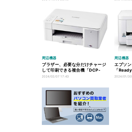
周辺機器
周辺機器
ブラザー、必要な分だけチャージ
エプソン
して印刷できる複合機「DCP-
「Read
C1210N」
モニター
2024/02/07 17:43
2024/01/30