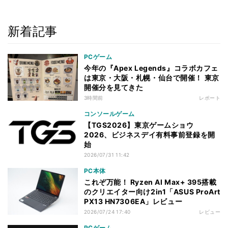
新着記事
PCゲーム
今年の『Apex Legends』コラボカフェ
は東京・大阪・札幌・仙台で開催！ 東京
開催分を見てきた
3時間前
レポート
コンソールゲーム
【TGS2026】東京ゲームショウ
2026、ビジネスデイ有料事前登録を開
始
2026/07/31 11:42
PC本体
これぞ万能！ Ryzen AI Max+ 395搭載
のクリエイター向け2in1「ASUS ProArt
PX13 HN7306EA」レビュー
2026/07/24 17:40
レビュー
PCゲーム