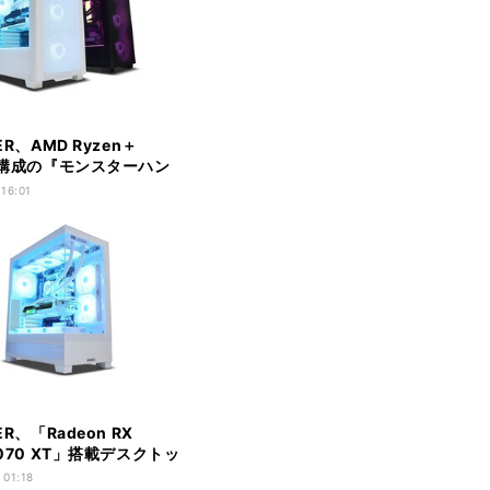
ER、AMD Ryzen＋
on構成の『モンスターハン
ルズ』動作確認済みPC
 16:01
ER、「Radeon RX
9070 XT」搭載デスクトッ
 - 329,800円から
 01:18