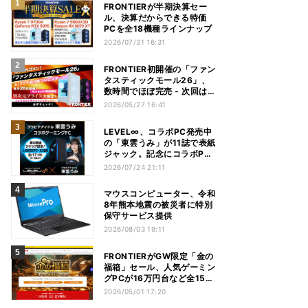
FRONTIERが半期決算セー
ル、決算だからできる特価
PCを全18機種ラインナップ
2026/07/31 16:31
FRONTIER初開催の「ファン
タスティックモール26」、
数時間でほぼ完売 - 次回は来
月26日
2026/05/27 16:41
LEVEL∞、コラボPC発売中
の「東雲うみ」が11誌で表紙
ジャック。記念にコラボPC
プレゼントキャンペーン
2026/07/24 21:11
マウスコンピューター、令和
8年熊本地震の被災者に特別
保守サービス提供
2026/08/03 19:11
FRONTIERがGW限定「金の
福箱」セール、人気ゲーミン
グPCが16万円台など全15モ
デル
2026/05/01 17:20