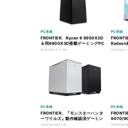
PC本体
PC本体
FRONTIER、Ryzen 9 9950X3D
FRONTI
＆同9900X3D搭載ゲーミングPC
Rade
発売 - AMD最新ハイエンド
ターワイ
2025/03/14 17:59
2025/03/11
PC本体
PC本体
FRONTIER、『モンスターハンタ
FRONTI
ーワイルズ』動作確認済ゲーミン
9070/
グPC発売 - 239,800円から
プPC発売
2025/03/08 01:49
2025/03/08