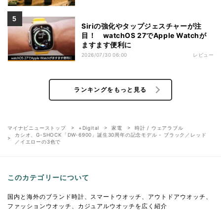
Siriの強化やタップジェスチャーが注
目！ watchOS 27でApple Watchが
ますます便利に
2026/07/30 06:00
レビュー
ランキングをもっと見る
マイナビニューストップ
+Digital
家電
時計 / ウェアラブル
カシオ、G-SHOCK「DW-6900」誕生30周年の記念モデル - ブラック／レッド
／イエローの3色で
このカテゴリーについて
国内と海外のブランド時計、スマートウオッチ、アウトドアウオッチ、
ファッションウオッチ、カジュアルウオッチを広く紹介