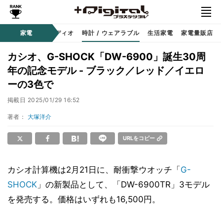
ー
サウンド / オーディオ
家電
時計 / ウェアラブル
生活家電
家電量販店
カシオ、G-SHOCK「DW-6900」誕生30周
年の記念モデル - ブラック／レッド／イエロ
ーの3色で
掲載日
2025/01/29 16:52
著者：
大塚洋介
URLをコピー
カシオ計算機は2月21日に、耐衝撃ウオッチ「
G-
SHOCK
」の新製品として、「DW-6900TR」3モデル
を発売する。価格はいずれも16,500円。