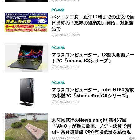
2026/08/06 15:11
PC本体
パソコン工房、正午12時までの注文で当
日出荷の「怒涛の短納期」開始 - 対象製
品で
2026/08/05 15:39
PC本体
マウスコンピューター、18型大画面ノー
トPC「mouse K8シリーズ」
2026/08/05 11:11
PC本体
マウスコンピューター、Intel N150搭載
の小型PC「MousePro CRシリーズ」
2026/08/04 11:11
大河原克行のNewsInsight 第467回
「VAIO」が過去最高、ノジマ決算で判
明 - 高付加価値でPC市場低迷を跳ね返
す
2026/07/31 18:10
連載