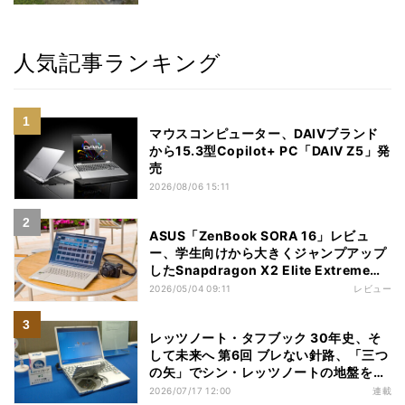
人気記事ランキング
マウスコンピューター、DAIVブランド
から15.3型Copilot+ PC「DAIV Z5」発
売
2026/08/06 15:11
ASUS「ZenBook SORA 16」レビュ
ー、学生向けから大きくジャンプアップ
したSnapdragon X2 Elite Extremeノ
ートPC
2026/05/04 09:11
レビュー
レッツノート・タフブック 30年史、そ
して未来へ 第6回 ブレない針路、「三つ
の矢」でシン・レッツノートの地盤を築
く
2026/07/17 12:00
連載