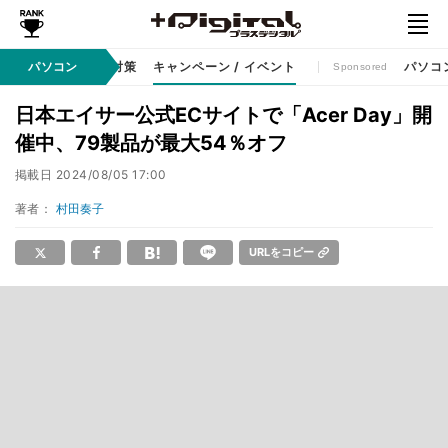
ット
パソコン
セキュリティ対策
キャンペーン / イベント
パソコ
Sponsored
日本エイサー公式ECサイトで「Acer Day」開
催中、79製品が最大54％オフ
掲載日
2024/08/05 17:00
著者：
村田奏子
URLをコピー