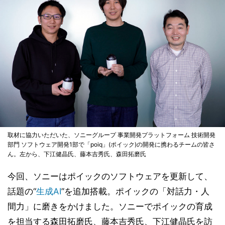
取材に協力いただいた、ソニーグループ 事業開発プラットフォーム 技術開発
部門 ソフトウェア開発1部で「poiq」(ポイック)の開発に携わるチームの皆さ
ん。左から、下江健晶氏、藤本吉秀氏、森田拓磨氏
今回、ソニーはポイックのソフトウェアを更新して、
話題の“
生成AI
”を追加搭載。ポイックの「対話力・人
間力」に磨きをかけました。ソニーでポイックの育成
を担当する森田拓磨氏、藤本吉秀氏、下江健晶氏を訪