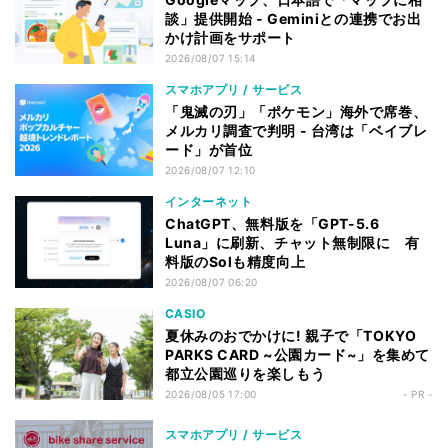
談」提供開始 - Geminiとの連携でお出
かけ計画をサポート
2026/08/07 15:14
スマホアプリ / サービス
「鬼滅の刃」「ポケモン」海外で席巻、
メルカリ調査で判明 - 台湾は「ベイブレ
ード」が首位
2026/08/07 12:10
インターネット
ChatGPT、無料版を「GPT-5.6
Luna」に刷新、チャット無制限に 有
料版のSolも精度向上
2026/08/07 06:20
CASIO
夏休みのおでかけに! 親子で「TOKYO
PARKS CARD ~公園カード~」を集めて
都立公園巡りを楽しもう
2026/08/05 17:00
- PR -
スマホアプリ / サービス