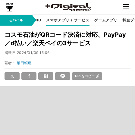
携帯キャリア
モバイル
MVNO
スマホアプリ / サービス
ゲームアプリ
料金プ
コスモ石油がQRコード決済に対応、PayPay
／d払い／楽天ペイの3サービス
掲載日
2024/01/09 15:06
著者：
細田頌翔
URLをコピー