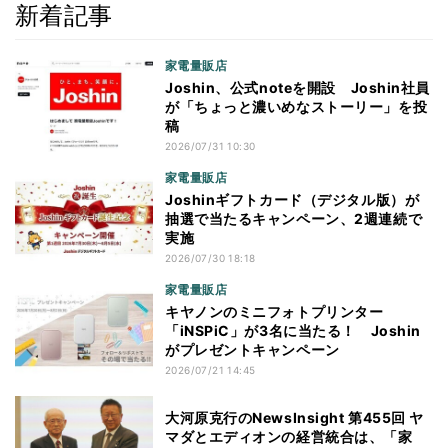
新着記事
家電量販店
Joshin、公式noteを開設 Joshin社員
が「ちょっと濃いめなストーリー」を投
稿
2026/07/31 10:30
家電量販店
Joshinギフトカード（デジタル版）が
抽選で当たるキャンペーン、2週連続で
実施
2026/07/30 18:18
家電量販店
キヤノンのミニフォトプリンター
「iNSPiC」が3名に当たる！ Joshin
がプレゼントキャンペーン
2026/07/21 14:45
大河原克行のNewsInsight 第455回 ヤ
マダとエディオンの経営統合は、「家