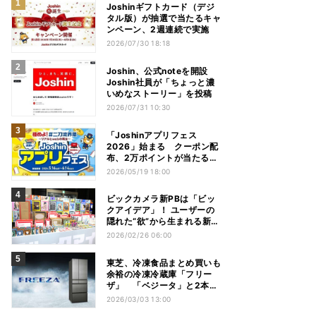
Joshinギフトカード（デジ
タル版）が抽選で当たるキャ
ンペーン、2週連続で実施
2026/07/30 18:18
Joshin、公式noteを開設
Joshin社員が「ちょっと濃
いめなストーリー」を投稿
2026/07/31 10:30
「Joshinアプリフェス
2026」始まる クーポン配
布、2万ポイントが当たるチ
ャンスも！
2026/05/19 18:00
ビックカメラ新PBは「ビッ
クアイデア」！ ユーザーの
隠れた“欲”から生まれる新商
品とは
2026/02/26 06:00
東芝、冷凍食品まとめ買いも
余裕の冷凍冷蔵庫「フリー
ザ」 「ベジータ」と2本柱
に
2026/03/03 13:00