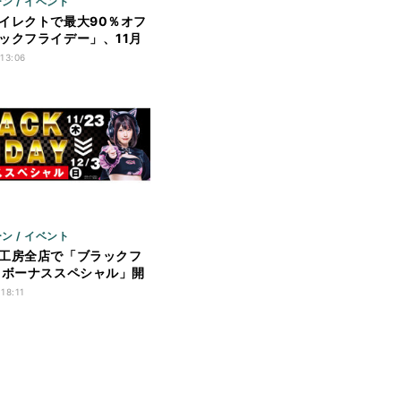
ン / イベント
イレクトで最大90％オフ
ックフライデー」、11月
で
 13:06
ン / イベント
工房全店で「ブラックフ
 ボーナススペシャル」開
 18:11