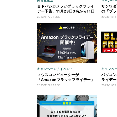
家電量販店
キャンペー
ヨドバシカメラがブラックフライ
サンワダ
デー予告、11月23日0時から11日
の「ブラ
間
28日ま
2023/11/22 12:30
2023/11/16
キャンペーン / イベント
キャンペー
マウスコンピューターが
パソコン
「Amazonブラックフライデー」
ライデー
に参加! RTX 4070搭載PCが24万
催中！
2023/11/24 14:58
2023/11/22
円台から