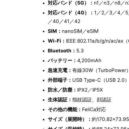
対応バンド（5G）：
n1／n3／n8／n
対応バンド（4G）：
1／2／3／4／5
／40／41／42
SIM：
nanoSIM／eSIM
Wi-Fi：
IEEE 802.11a/b/g/n/ac/
Bluetooth：
5.3
バッテリー：
4,200mAh
急速充電：
有線30W（TurboPowe
外部端子：
USB Type-C（USB 2.0
防水／防塵：
IPX2／IP5X
生体認証：
指紋認証、顔認証
その他の機能：
FeliCa対応
サイズ（展開時）：
約170.82×73.9