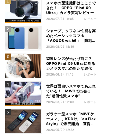
スマホの望遠撮影はここまで
きた！ OPPO「Find X9
Ultra」カメラ実写レビュー
2026/07/31 19:05
レビュー
シャープ、タフネス性能を高
めたベーシックスマホ
「AQUOS wish6」 防犯性
能も充実
2026/08/05 18:39
望遠レンズが当たり前に？
OPPO Find X9 Ultraに見る
カメラスマホの新たな進化
2026/06/24 11:15
レポート
世界は面白いスマホであふれ
ている！ MWCで出会っ
た“超個性派スマホ”
2026/03/21 12:00
レポート
ガラケー型スマホ「MIVEケ
ースマ」、KDDIの「au Flex
Style」で販売開始 直営店
では実機の展示も
2026/05/29 12:32