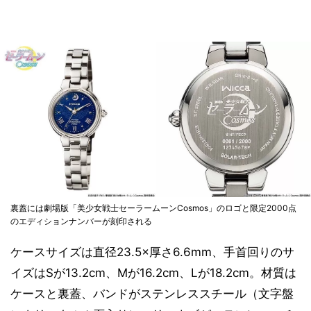
裏蓋には劇場版「美少女戦士セーラームーンCosmos」のロゴと限定2000点
のエディションナンバーが刻印される
ケースサイズは直径23.5×厚さ6.6mm、手首回りのサ
イズはSが13.2cm、Mが16.2cm、Lが18.2cm。材質は
ケースと裏蓋、バンドがステンレススチール（文字盤