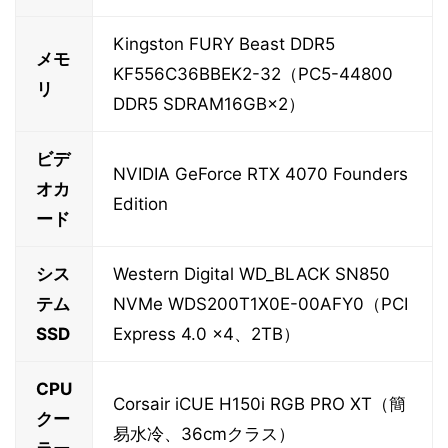
Kingston FURY Beast DDR5
メモ
KF556C36BBEK2-32（PC5-44800
リ
DDR5 SDRAM16GB×2）
ビデ
NVIDIA GeForce RTX 4070 Founders
オカ
Edition
ード
シス
Western Digital WD_BLACK SN850
テム
NVMe WDS200T1X0E-00AFY0（PCI
SSD
Express 4.0 x4、2TB）
CPU
Corsair iCUE H150i RGB PRO XT（簡
クー
易水冷、36cmクラス）