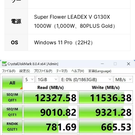
ラー
Super Flower LEADEX V G130X
電源
1000W（1,000W、80PLUS Gold）
OS
Windows 11 Pro（22H2）