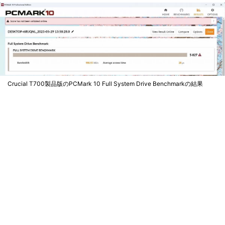
Crucial T700製品版のPCMark 10 Full System Drive Benchmarkの結果