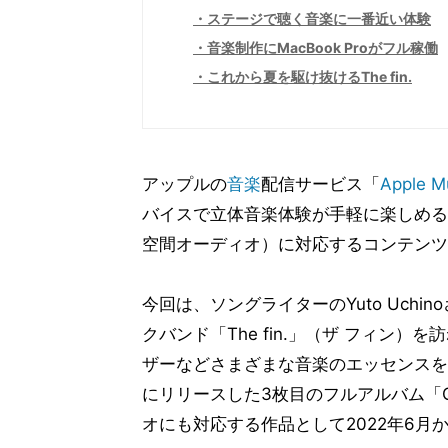
ステージで聴く音楽に一番近い体験
音楽制作にMacBook Proがフル稼働
これから夏を駆け抜けるThe fin.
アップルの
音楽
配信サービス「
Apple M
バイスで立体音楽体験が手軽に楽しめる
空間オーディオ）に対応するコンテンツ
今回は、ソングライターのYuto Uchin
クバンド「The fin.」（ザ フィン
ザーなどさまざまな音楽のエッセンスを採り
にリリースした3枚目のフルアルバム「O
オにも対応する作品として2022年6月から