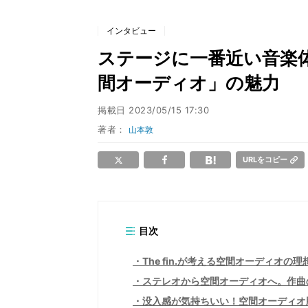
インタビュー
ステージに一番近い音楽体験
間オーディオ」の魅力
掲載日
2023/05/15 17:30
著者：
山本敦
URLをコピー
目次
The fin.が考える空間オーディオの
ステレオから空間オーディオへ。作曲
没入感が気持ちいい！空間オーディオ版「