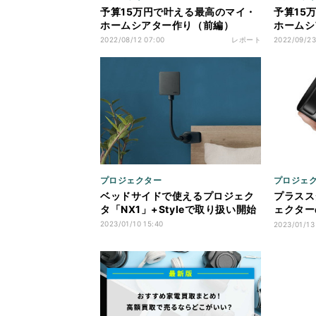
予算15万円で叶える最高のマイ・
予算15
ホームシアター作り（前編）
ホームシ
2022/08/12 07:00
レポート
2022/09/23
プロジェクター
プロジェ
ベッドサイドで使えるプロジェク
プラスス
タ「NX1」+Styleで取り扱い開始
ェクター
の高い3
2023/01/10 15:40
2023/01/13