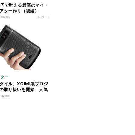
万円で叶える最高のマイ・
アター作り（後編）
 06:00
レポート
クター
タイル、XGIMI製プロジ
の取り扱いを開始 人気
製品
 15:30