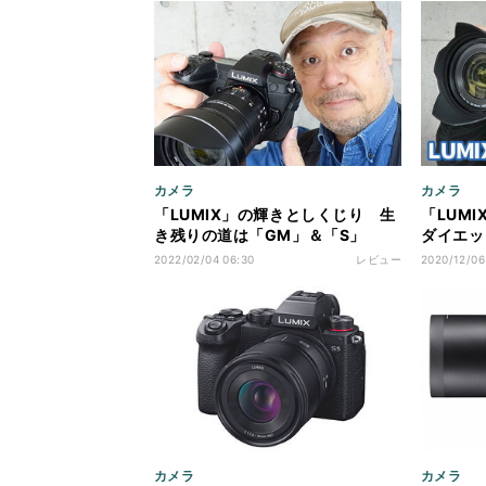
カメラ
カメラ
「LUMIX」の輝きとしくじり 生
「LUM
き残りの道は「GM」＆「S」
ダイエッ
の“二刀流”にあり？
にシてヤ
2022/02/04 06:30
レビュー
2020/12/06
カメラ
カメラ