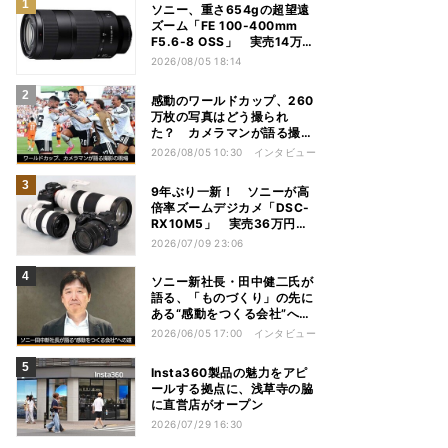
ソニー、重さ654gの超望遠
ズーム「FE 100-400mm
F5.6-8 OSS」 実売14万円
前後
2026/08/05 18:14
感動のワールドカップ、260
万枚の写真はどう撮られ
た？ カメラマンが語る撮影
の現場
2026/08/05 10:30
インタビュー
9年ぶり一新！ ソニーが高
倍率ズームデジカメ「DSC-
RX10M5」 実売36万円前
後
2026/07/09 23:06
ソニー新社長・田中健二氏が
語る、「ものづくり」の先に
ある“感動をつくる会社”への
道
2026/06/05 17:00
インタビュー
Insta360製品の魅力をアピ
ールする拠点に、浅草寺の脇
に直営店がオープン
2026/07/29 16:30