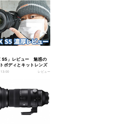
IX S5」レビュー 魅惑の
トボディとキットレンズ
ラれる
 13:00
レビュー