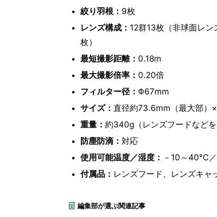
絞り羽根：
9枚
レンズ構成：
12群13枚（非球面レン
枚）
最短撮影距離：
0.18m
最大撮影倍率：
0.20倍
フィルター径：
Φ67mm
サイズ：
直径約73.6mm（最大部）×
重量：
約340g（レンズフードなど
防塵防滴：
対応
使用可能温度／湿度：
－10～40℃／
付属品：
レンズフード、レンズキャ
編集部が選ぶ関連記事