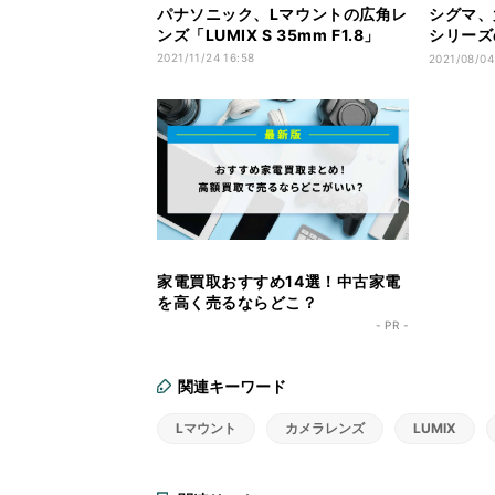
パナソニック、Lマウントの広角レ
シグマ、
ンズ「LUMIX S 35mm F1.8」
シリーズ
600m
2021/11/24 16:58
2021/08/04
家電買取おすすめ14選！中古家電
を高く売るならどこ？
- PR -
関連キーワード
Lマウント
カメラレンズ
LUMIX