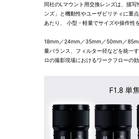
同社のLマウント用交換レンズは、描写性
ンズ」と機動性やユーザビリティに重点
あたり、 小型・軽量でサイズや操作性を
18mm／24mm／35mm／50mm／
量バランス、フィルター径などを統一す
ロの撮影現場におけるワークフローの効