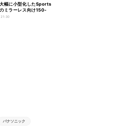
大幅に小型化したSports
のミラーレス向け150-
m望遠ズーム
 21:30
パナソニック