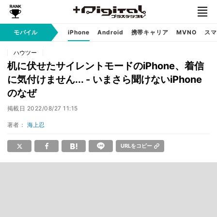
モバイル
iPhone
Android
携帯キャリア
MVNO
スマ
ハウツー
机に伏せたサイレントモードのiPhone、着信
に気付けません... - いまさら聞けないiPhone
のなぜ
掲載日
2022/08/27 11:15
著者：
海上忍
URLをコピー