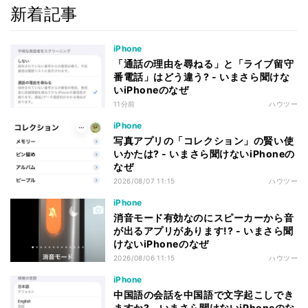
新着記事
iPhone
「通話の理由を尋ねる」と「ライブ留守
番電話」はどう違う? - いまさら聞けな
いiPhoneのなぜ
11分前
ハウツー
iPhone
写真アプリの「コレクション」の賢い使
いかたは? - いまさら聞けないiPhoneの
なぜ
2026/08/07 11:15
ハウツー
iPhone
消音モード有効なのにスピーカーから音
が出るアプリがあります!? - いまさら聞
けないiPhoneのなぜ
2026/08/06 11:15
ハウツー
iPhone
中国語の会話を中国語で文字起こしでき
ますか? - いまさら聞けないiPhoneのな