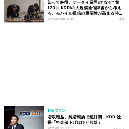
知って納得、ケータイ業界の"なぜ" 第
120回 KDDIの大規模通信障害から考え
る、モバイル通信の重要性が高まる時代
の“備え”
2022/07/08 14:45
連載
料金プラン
増収増益、純増転換で絶好調 KDDI社
長「料金値下げはひと段落」
2022/01/28 22:15
レポート