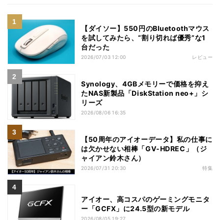
【ダイソー】550円のBluetoothマウス
を試してみたら、“割り切れば優秀”な1
台だった
2026/07/03 12:00
レビュー
Synology、4GBメモリーで価格を抑え
たNAS新製品「DiskStation neo+」シ
リーズ
2026/08/06 16:35
【50周年のアイオーデータ】私の仕事に
は欠かせない相棒「GV-HDREC」（ジ
ャイアン鈴木さん）
2026/07/31 20:30
特集
アイオー、高コスパのゲーミングモニタ
ー「GCFX」に24.5型の新モデル
2026/08/05 19:27