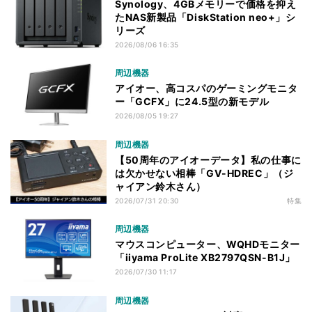
Synology、4GBメモリーで価格を抑え
たNAS新製品「DiskStation neo+」シ
リーズ
2026/08/06 16:35
周辺機器
アイオー、高コスパのゲーミングモニタ
ー「GCFX」に24.5型の新モデル
2026/08/05 19:27
周辺機器
【50周年のアイオーデータ】私の仕事に
は欠かせない相棒「GV-HDREC」（ジ
ャイアン鈴木さん）
2026/07/31 20:30
特集
周辺機器
マウスコンピューター、WQHDモニター
「iiyama ProLite XB2797QSN-B1J」
2026/07/30 11:17
周辺機器